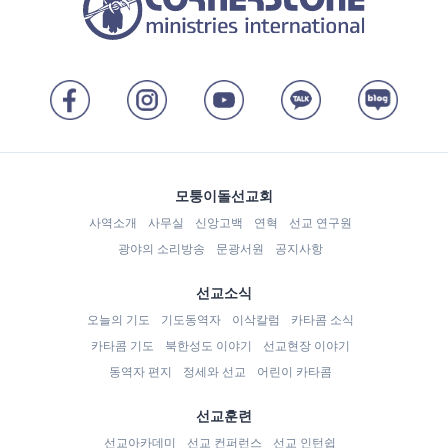
모퉁이돌선교회
사역소개
사무실
신앙고백
연혁
선교 연구원
광야의 소리방송
문광서원
공지사항
선교소식
오늘의 기도
기도동역자
이삭칼럼
카타콤 소식
카타콤 기도
북한성도 이야기
선교현장 이야기
동역자 편지
정세와 선교
어린이 카타콤
선교훈련
선교아카데미
선교 컨퍼런스
선교 인턴쉽